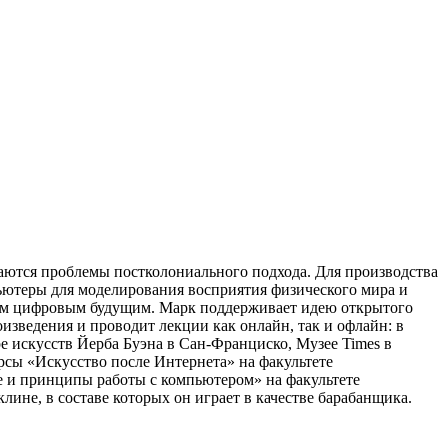
маются проблемы постколониального подхода. Для производства
ьютеры для моделирования восприятия физического мира и
ным цифровым будущим. Марк поддерживает идею открытого
изведения и проводит лекции как онлайн, так и офлайн: в
е искусств Йерба Буэна в Сан-Франциско, Музее Times в
рсы «Искусство после Интернета» на факультете
е и принципы работы с компьютером» на факультете
не, в составе которых он играет в качестве барабанщика.