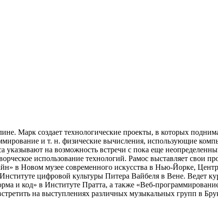
лине. Марк создает технологические проекты, в которых подни
ммирование и т. н. физические вычисления, использующие комп
са указывают на возможность встречи с пока еще неопределен
орческое использование технологий. Рамос выставляет свои про
айн» в Новом музее современного искусства в Нью-Йорке, Центр
 Институте цифровой культуры Питера Вайбеля в Вене. Ведет ку
орма и код» в Институте Пратта, а также «Веб-программировани
третить на выступлениях различных музыкальных групп в Брукли