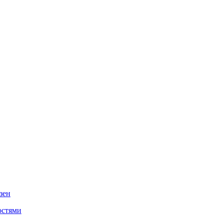
зен
остями